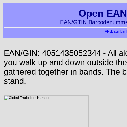
Open EAN
EAN/GTIN Barcodenummer
API/Datenbank
EAN/GIN: 4051435052344 - All alon
you walk up and down outside th
gathered together in bands. The b
stand.