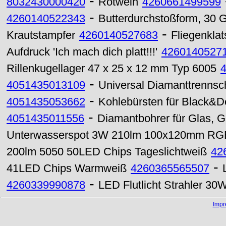
-
8032430000420
Rotwein
4260661499599
-
4260140522343
Butterdurchstoßform, 30 
-
Krautstampfer
4260140527683
Fliegenklat
Aufdruck 'Ich mach dich platt!!!'
4260140527
Rillenkugellager 47 x 25 x 12 mm Typ 6005
-
4051435013109
Universal Diamanttrennsc
-
4051435053662
Kohlebürsten für Black&De
-
4051435011556
Diamantbohrer für Glas, 
Unterwasserspot 3W 210lm 100x120mm RG
200lm 5050 50LED Chips Tageslichtweiß
42
-
41LED Chips Warmweiß
4260365565507
-
4260339990878
LED Flutlicht Strahler 30
Imp