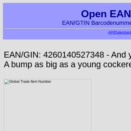
Open EAN
EAN/GTIN Barcodenummer
API/Datenbank
EAN/GIN: 4260140527348 - And yet
A bump as big as a young cockere