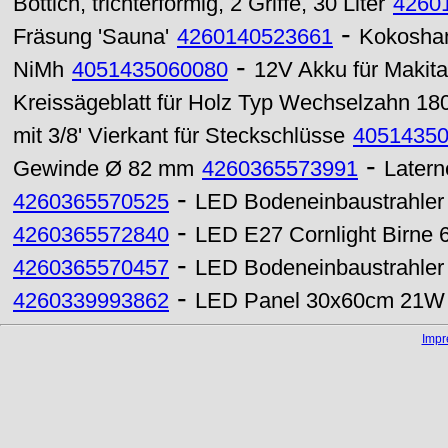
Bottich, trichterförmig, 2 Griffe, 30 Liter
4260
-
Fräsung 'Sauna'
4260140523661
Kokosha
-
NiMh
4051435060080
12V Akku für Makit
Kreissägeblatt für Holz Typ Wechselzahn 1
mit 3/8' Vierkant für Steckschlüsse
4051435
-
Gewinde Ø 82 mm
4260365573991
Latern
-
4260365570525
LED Bodeneinbaustrahle
-
4260365572840
LED E27 Cornlight Birne
-
4260365570457
LED Bodeneinbaustrahler
-
4260339993862
LED Panel 30x60cm 21W 
Imp