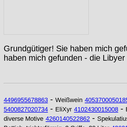
Grundgütiger! Sie haben mich gefu
haben mich gefunden - die Libyer 
-
4496955678863
Weißwein
405370005018
-
-
5400827020734
EliXyr
4102430015008
-
diverse Motive
4260140522862
Spekulatiu