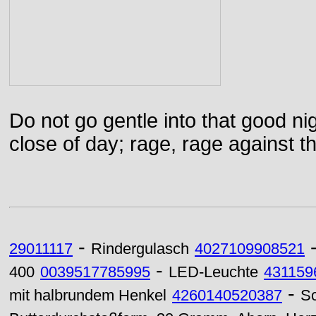
Do not go gentle into that good ni
close of day; rage, rage against th
-
29011117
Rindergulasch
4027109908521
-
400
0039517785995
LED-Leuchte
431159
-
mit halbrundem Henkel
4260140520387
Sc