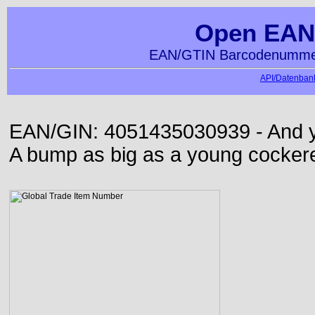
Open EAN
EAN/GTIN Barcodenummer
API/Datenbank
EAN/GIN: 4051435030939 - And yet
A bump as big as a young cockere