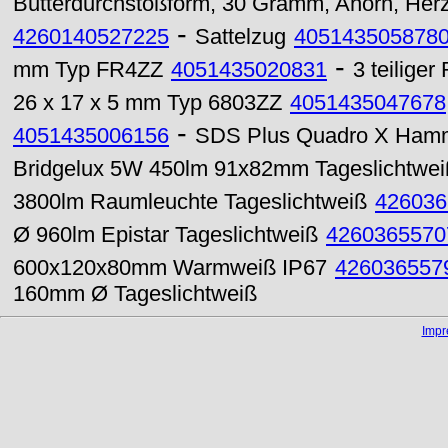
Butterdurchstoßform, 30 Gramm, Ahorn, Her
-
4260140527225
Sattelzug
405143505878
-
mm Typ FR4ZZ
4051435020831
3 teilige
26 x 17 x 5 mm Typ 6803ZZ
4051435047678
-
4051435006156
SDS Plus Quadro X Hamm
Bridgelux 5W 450lm 91x82mm Tageslichtwe
3800lm Raumleuchte Tageslichtweiß
426036
Ø 960lm Epistar Tageslichtweiß
4260365570
600x120x80mm Warmweiß IP67
426036557
160mm Ø Tageslichtweiß
Imp