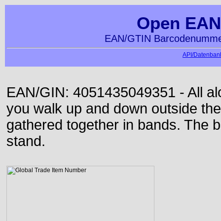
Open EAN
EAN/GTIN Barcodenummer
API/Datenbank
EAN/GIN: 4051435049351 - All alon
you walk up and down outside th
gathered together in bands. The b
stand.