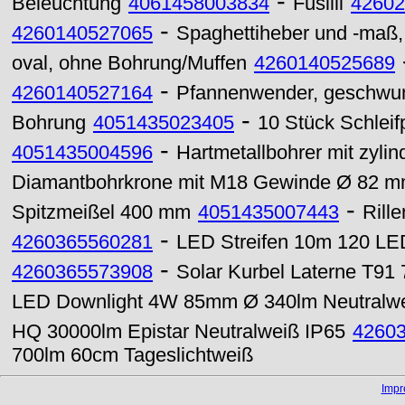
-
Beleuchtung
4061458003834
Fusilli
42602
-
4260140527065
Spaghettiheber und -maß,
oval, ohne Bohrung/Muffen
4260140525689
-
4260140527164
Pfannenwender, geschwun
-
Bohrung
4051435023405
10 Stück Schleif
-
4051435004596
Hartmetallbohrer mit zyli
Diamantbohrkrone mit M18 Gewinde Ø 82 
-
Spitzmeißel 400 mm
4051435007443
Rill
-
4260365560281
LED Streifen 10m 120 LE
-
4260365573908
Solar Kurbel Laterne T9
LED Downlight 4W 85mm Ø 340lm Neutralw
HQ 30000lm Epistar Neutralweiß IP65
4260
700lm 60cm Tageslichtweiß
Imp