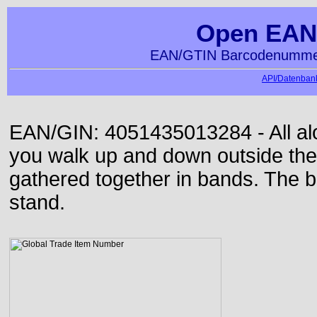
Open EAN
EAN/GTIN Barcodenummer
API/Datenbank
EAN/GIN: 4051435013284 - All alon
you walk up and down outside th
gathered together in bands. The b
stand.