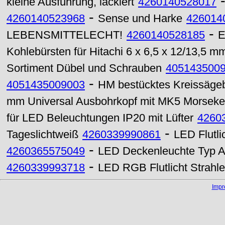
kleine Ausführung, lackiert
4260140528017
-
4260140523968
Sense und Harke
426014
-
LEBENSMITTELECHT!
4260140528185
E
Kohlebürsten für Hitachi 6 x 6,5 x 12/13,5 mm
Sortiment Dübel und Schrauben
405143500
-
4051435009003
HM bestücktes Kreissägeb
mm Universal Ausbohrkopf mit MK5 Morseke
für LED Beleuchtungen IP20 mit Lüfter
4260
-
Tageslichtweiß
4260339990861
LED Flutli
-
4260365575049
LED Deckenleuchte Typ A
-
4260339993718
LED RGB Flutlicht Strahl
Imp