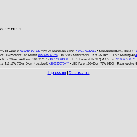
ieder erreichte.
-
-
-
USB-Zubehör
0305394954220
Fersenkissen aus Silikon
4260140522091
Kindertierformbrett, Elefant
4
-
sel, Holzscheibe und Korken
4051435048255
10 Stück Schleifpapier 115 x 232 mm 10-Loch Körnung 40
4
-
x 6,3 x 20 mm (Artikelnr. 1607014101)
4051435019583
HSS Fräser (DIN 327) Ø 6,5 mm
4260365560373
-
 klar T10 10W 700lm 60cm Neutalweiß
4260365579047
LED Panel 120x60cm 72W 6400lm Raumleuchte Ne
Impressum
|
Datenschutz