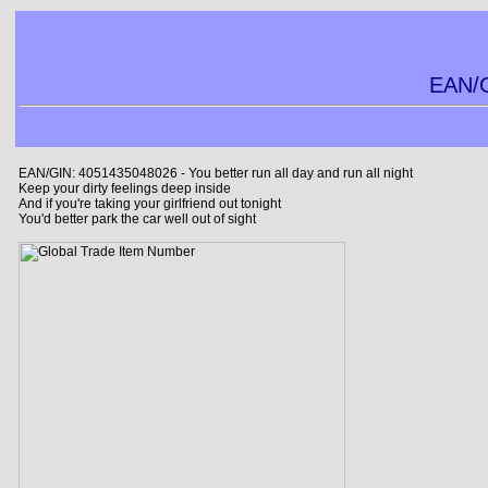
EAN/G
EAN/GIN: 4051435048026 - You better run all day and run all night
Keep your dirty feelings deep inside
And if you're taking your girlfriend out tonight
You'd better park the car well out of sight