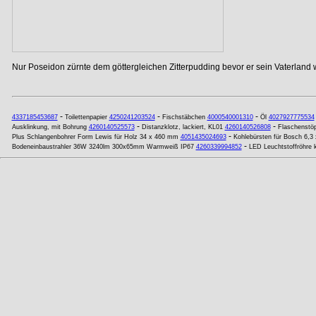
Nur Poseidon zürnte dem göttergleichen Zitterpudding bevor er sein Vaterland w
-
-
-
4337185453687
Toilettenpapier
4250241203524
Fischstäbchen
4000540001310
Öl
4027927775534
-
-
Ausklinkung, mit Bohrung
4260140525573
Distanzklotz, lackiert, KL01
4260140526808
Flaschenstöp
-
Plus Schlangenbohrer Form Lewis für Holz 34 x 460 mm
4051435024693
Kohlebürsten für Bosch 6,3 
-
Bodeneinbaustrahler 36W 3240lm 300x65mm Warmweiß IP67
4260339994852
LED Leuchtstoffröhre