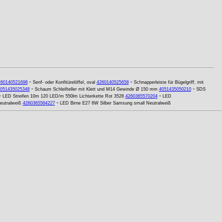
-
-
260140521698
Senf- oder Konfitürelöffel, oval
4260140525658
Schnapperleiste für Bügelgriff, mit
-
-
051435025348
Schaum Schleifteller mit Klett und M14 Gewinde Ø 150 mm
4051435050210
SDS
-
-
LED Streifen 10m 120 LED/m 550lm Lichterkette Rot 3528
4260365570204
LED
-
utralweiß
4260365564227
LED Birne E27 6W Silber Samsung small Neutralweiß