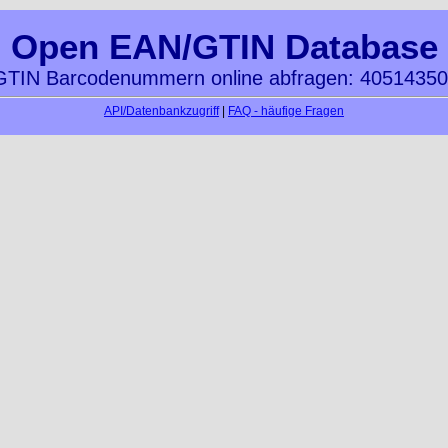
Open EAN/GTIN Database
TIN Barcodenummern online abfragen: 4051435
API/Datenbankzugriff
|
FAQ - häufige Fragen