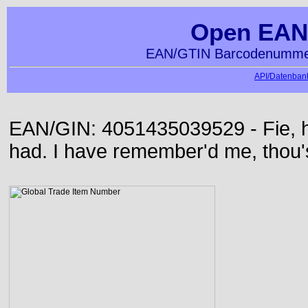
Open EAN
EAN/GTIN Barcodenummer
API/Datenbank
EAN/GIN: 4051435039529 - Fie, h
had. I have remember'd me, thou'