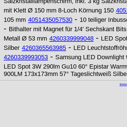
Salzkristalllampenschirm, inkl. 3 kg Salzkrista
mit Klett Ø 150 mm 8-Loch Körnung 150
405
-
105 mm
4051435057530
10 teiliger Inbus
-
Bithalter mit Magnet für 1/4' Sechskant Bi
-
Metall Ø 53 mm
4260339999048
LED Spo
-
Silber
4260365563985
LED Leuchtstoffröh
-
4260339993053
Samsung LED Downlight
LED Spot 3W 290lm Gu10 60° Epistar Warm
900LM 173x173mm 57° Tageslichtweiß Silbe
Imp