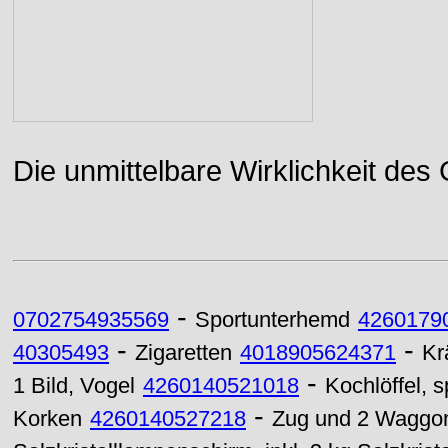
Die unmittelbare Wirklichkeit des
-
0702754935569
Sportunterhemd
4260179
-
-
40305493
Zigaretten
4018905624371
Kr
-
1 Bild, Vogel
4260140521018
Kochlöffel, s
-
Korken
4260140527218
Zug und 2 Waggon