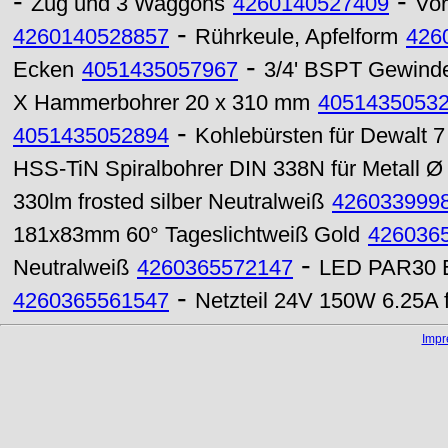
-
-
Zug und 3 Waggons
4260140527409
Vor
-
4260140528857
Rührkeule, Apfelform
426
-
Ecken
4051435057967
3/4' BSPT Gewind
X Hammerbohrer 20 x 310 mm
4051435053
-
4051435052894
Kohlebürsten für Dewalt 7
HSS-TiN Spiralbohrer DIN 338N für Metall 
330lm frosted silber Neutralweiß
426033999
181x83mm 60° Tageslichtweiß Gold
426036
-
Neutralweiß
4260365572147
LED PAR30 E2
-
4260365561547
Netzteil 24V 150W 6.25A 
Imp