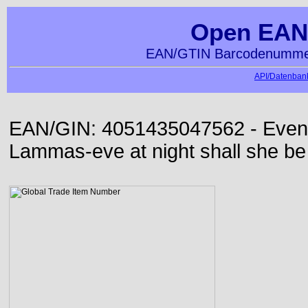
Open EAN
EAN/GTIN Barcodenummer
API/Datenbank
EAN/GIN: 4051435047562 - Even or
Lammas-eve at night shall she be