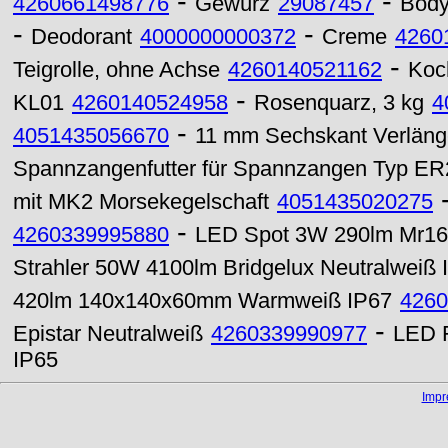
-
-
4260661498776
Gewürz
29087457
Bod
-
-
Deodorant
4000000000372
Creme
4260
-
Teigrolle, ohne Achse
4260140521162
Koch
-
KL01
4260140524958
Rosenquarz, 3 kg
4
-
4051435056670
11 mm Sechskant Verlän
Spannzangenfutter für Spannzangen Typ ER
mit MK2 Morsekegelschaft
4051435020275
-
4260339995880
LED Spot 3W 290lm Mr16 
Strahler 50W 4100lm Bridgelux Neutralweiß 
420lm 140x140x60mm Warmweiß IP67
4260
-
Epistar Neutralweiß
4260339990977
LED F
IP65
Imp