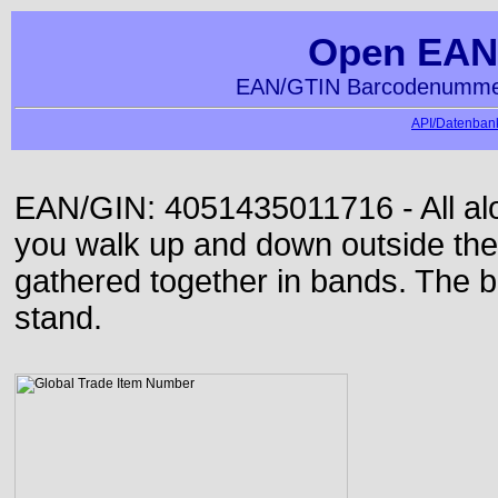
Open EAN
EAN/GTIN Barcodenummer
API/Datenbank
EAN/GIN: 4051435011716 - All alon
you walk up and down outside th
gathered together in bands. The b
stand.