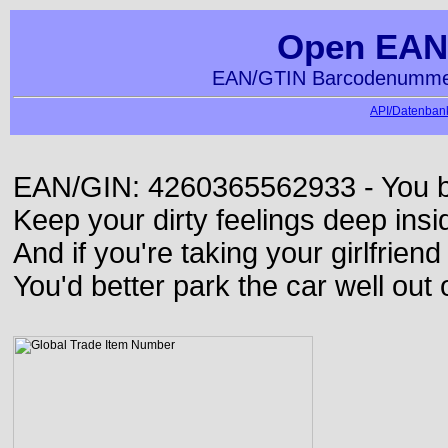
Open EAN
EAN/GTIN Barcodenummer
API/Datenbank
EAN/GIN: 4260365562933 - You bett
Keep your dirty feelings deep insi
And if you're taking your girlfriend
You'd better park the car well out 