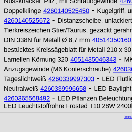
Nussknacker 'Pilz', mit Schraubgewinde
426
-
Doppelklinge
4260140525450
Kugelgriff, 
-
4260140525672
Distanzscheibe, unlackier
Tierkreiszeichen Stier/Taurus, gezackt gerah
DIN 338N für Metall Ø 8,7 mm
40514350160
bestücktes Kreissägeblatt für Metall 210 x 
-
Lamellen Körnung 320
4051435046343
MK
Anzugsgewinde (M6 Konterschraube)
42603
-
Tageslichtweiß
4260339997303
LED Flutl
-
Neutralweiß
4260339996658
LED Baylight
-
4260365568492
LED Pflanzen Beleuchtun
LED Leuchtstoffröhre Frosted T10 28W 2400
Imp