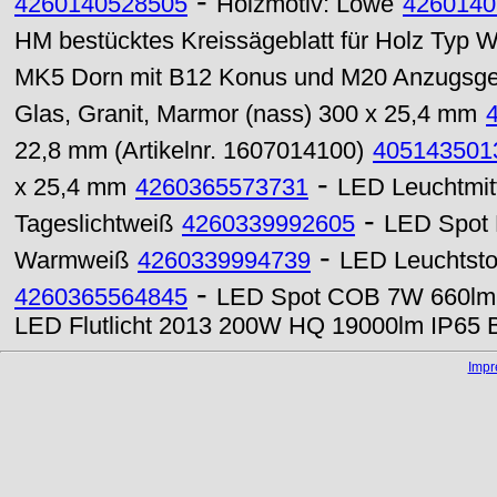
-
4260140528505
Holzmotiv: Löwe
4260140
HM bestücktes Kreissägeblatt für Holz Typ
MK5 Dorn mit B12 Konus und M20 Anzugsg
Glas, Granit, Marmor (nass) 300 x 25,4 mm
22,8 mm (Artikelnr. 1607014100)
405143501
-
x 25,4 mm
4260365573731
LED Leuchtmit
-
Tageslichtweiß
4260339992605
LED Spot 
-
Warmweiß
4260339994739
LED Leuchtsto
-
4260365564845
LED Spot COB 7W 660lm M
LED Flutlicht 2013 200W HQ 19000lm IP65 B
Imp