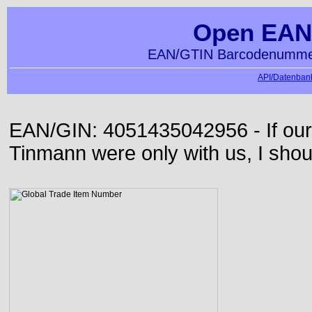
Open EAN
EAN/GTIN Barcodenummer
API/Datenbank
EAN/GIN: 4051435042956 - If our
Tinmann were only with us, I shou