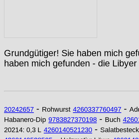
Grundgütiger! Sie haben mich gefu
haben mich gefunden - die Libyer 
-
-
20242657
Rohwurst
4260337760497
Add
-
Habanero-Dip
9783827370198
Buch
4260
-
20214: 0,3 L
4260140521230
Salatbestec