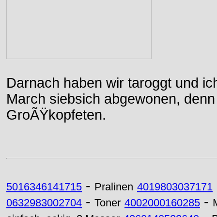
Darnach haben wir taroggt und ic
March siebsich abgewonen, denn d
GroÃŸkopfeten.
-
5016346141715
Pralinen
4019803037171
-
-
0632983002704
Toner
4002000160285