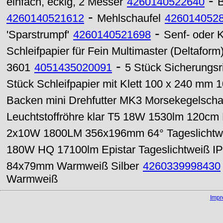
-
einfach, eckig, 2 Messer
4260140522640
B
-
4260140521612
Mehlschaufel
426014052
-
'Sparstrumpf'
4260140521698
Senf- oder Ko
Schleifpapier für Fein Multimaster (Deltafor
-
3601
4051435020091
5 Stück Sicherungs
Stück Schleifpapier mit Klett 100 x 240 mm
Backen mini Drehfutter MK3 Morsekegelschaf
Leuchtstoffröhre klar T5 18W 1530lm 120cm
2x10W 1800LM 356x196mm 64° Tageslichtwe
180W HQ 17100lm Epistar Tageslichtweiß I
84x79mm Warmweiß Silber
4260339998430
Warmweiß
Imp