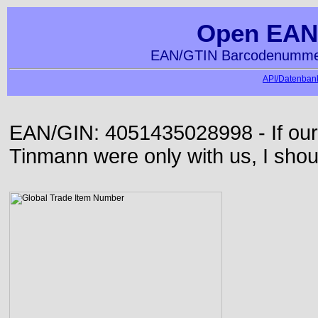
Open EAN
EAN/GTIN Barcodenummer
API/Datenbank
EAN/GIN: 4051435028998 - If our
Tinmann were only with us, I shou