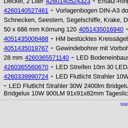
-
Deckel, 2 Liter
4260140524323
Ersatz-Rin
-
4260140527461
Vorlagenbogen DIN-A3 dop
Schnecken, Seestern, Segelschiffe, Krake, De
50 x 686 mm Körnung 120
4051435016940
-
4051435008488
HM bestücktes Kreissägeb
-
4051435019767
Gewindebohrer mit Vorboh
-
28 mm
4260365571140
LED Bodeneinbau
-
4260365560670
LED Streifen 10m 30 LED
-
4260339990724
LED Flutlicht Strahler 10
-
LED Flutlicht Strahler 30W 2400lm Bridgel
Bridgelux 10W 900LM 91x91x82mm Tageslic
Imp