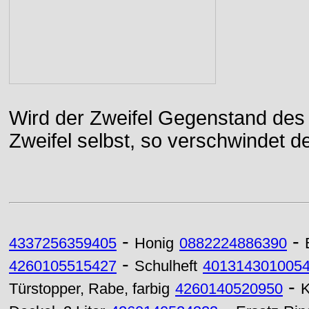
Wird der Zweifel Gegenstand des 
Zweifel selbst, so verschwindet de
-
-
4337256359405
Honig
0882224886390
-
4260105515427
Schulheft
401314301005
-
Türstopper, Rabe, farbig
4260140520950
K