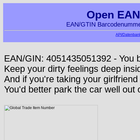
Open EAN
EAN/GTIN Barcodenummer
API/Datenbank
EAN/GIN: 4051435051392 - You bett
Keep your dirty feelings deep insi
And if you're taking your girlfriend
You'd better park the car well out 