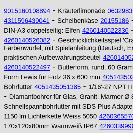
-
9015160108894
Kräuterlimonade
0632983
-
4311596439041
Scheibenkäse
20155186
DIN-A3 doppelseitig: Elfen
4260140522336
-
4260140526082
Geschicklichkeitsspiel 'Cr
Farbenwürfel, mit Spielanleitung (Deutsch, En
praktischen Aufbewahrungsbeutel
42601405
-
4260140522497
Butterform, rund, 60 Gram
Form Lewis für Holz 36 x 600 mm
40514350
-
Bohrfutter
4051435051385
1/16'-27 NPT 
-
Diamantbohrer für Glas, Granit, Marmor Ø
Schnellspannbohrfutter mit SDS Plus Adapte
1150 lm Lichterkette Weiss 5050
426036557
170x120x80mm Warmweiß IP67
426033999