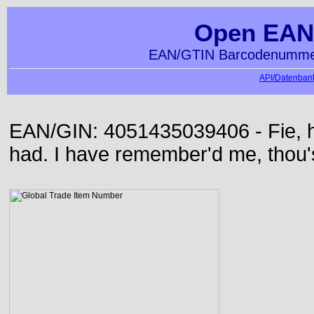
Open EAN
EAN/GTIN Barcodenummer
API/Datenbank
EAN/GIN: 4051435039406 - Fie, h
had. I have remember'd me, thou'