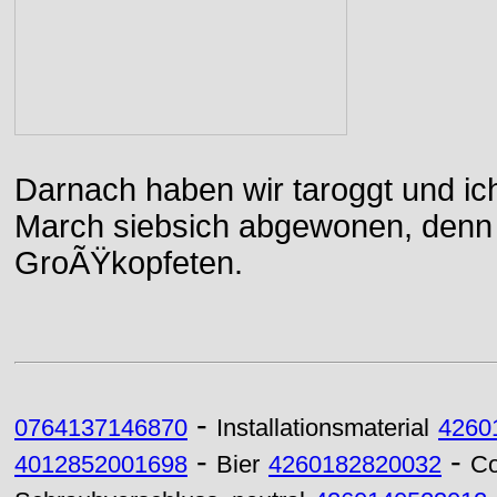
Darnach haben wir taroggt und ic
March siebsich abgewonen, denn d
GroÃŸkopfeten.
-
0764137146870
Installationsmaterial
4260
-
-
4012852001698
Bier
4260182820032
Co