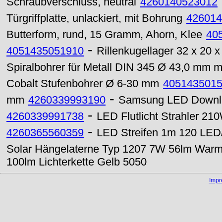
Schraubverschluss, neutral
4260140523012
Türgriffplatte, unlackiert, mit Bohrung
426014
Butterform, rund, 15 Gramm, Ahorn, Klee
40
-
4051435051910
Rillenkugellager 32 x 20
Spiralbohrer für Metall DIN 345 Ø 43,0 mm 
Cobalt Stufenbohrer Ø 6-30 mm
405143501
-
mm
4260339993190
Samsung LED Downli
-
4260339991738
LED Flutlicht Strahler 
-
4260365560359
LED Streifen 1m 120 LED/
Solar Hängelaterne Typ 1207 7W 56lm War
100lm Lichterkette Gelb 5050
Imp