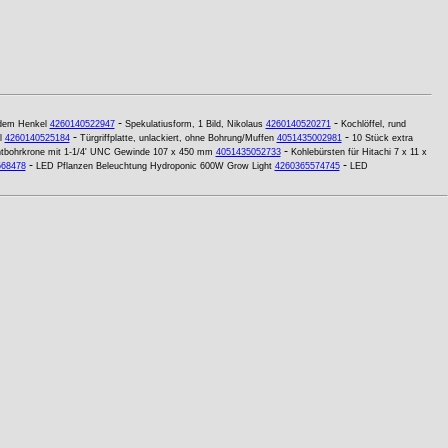
-
-
ndem Henkel
4260140522947
Spekulatiusform, 1 Bild, Nikolaus
4260140520271
Kochlöffel, rund
-
-
l
4260140525184
Türgriffplatte, unlackiert, ohne Bohrung/Muffen
4051435002981
10 Stück extra
-
ntbohrkrone mit 1-1/4' UNC Gewinde 107 x 450 mm
4051435052733
Kohlebürsten für Hitachi 7 x 11 x
-
-
568478
LED Pflanzen Beleuchtung Hydroponic 600W Grow Light
4260365574745
LED