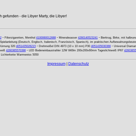
 gefunden - die Libyer Marty, die Libyer!
-
-
-
2
Filterzigaretten, Menthol
4100060012688
Mineralwasser
4260140523241
Bierkrug, Birke, mit halbru
t Spielanleitung (Deutsch, Englisch, Italienisch, Französisch, Spanisch), im praktischen Aufbewahrungsbeute
-
-
 Körnung 320
4051435026215
Drehmeißel DIN 4973 (10 x 10 mm) P30
4051435030366
Universal Diama
-
weiß
4260365570396
LED Bodeneinbaustrahler 12W 840lm 200x200x60mm Tageslichtweiß IP67
4260365
 Lichterkette Warmweiss 5050
Impressum
|
Datenschutz