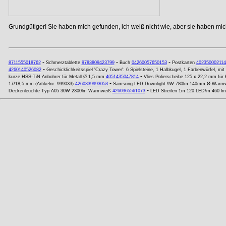
Grundgütiger! Sie haben mich gefunden, ich weiß nicht wie, aber sie haben mich
-
-
-
8711555018762
Schmerztablette
9783809423799
Buch
04260057650153
Postkarten
402350002114
-
4260140526082
Geschicklichkeitsspiel 'Crazy Tower': 6 Spielsteine, 1 Halbkugel, 1 Farbenwürfel, mi
-
kurze HSS-TiN Anbohrer für Metall Ø 1,5 mm
4051435047814
Vlies Polierscheibe 125 x 22,2 mm für
-
17/18,5 mm (Artikelnr. 999033)
4260339993053
Samsung LED Downlight 9W 780lm 140mm Ø Warm
-
Deckenleuchte Typ A05 30W 2300lm Warmweiß
4260365561073
LED Streifen 1m 120 LED/m 460 lm