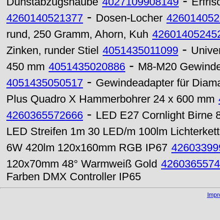
-
Dunstabzugshaube
4027109908149
Erfri
-
4260140521377
Dosen-Locher
426014052
rund, 250 Gramm, Ahorn, Kuh
42601405245
-
Zinken, runder Stiel
4051435011099
Unive
-
450 mm
4051435020886
M8-M20 Gewindes
-
4051435050517
Gewindeadapter für Diaman
Plus Quadro X Hammerbohrer 24 x 600 mm
-
4260365572666
LED E27 Cornlight Birn
LED Streifen 1m 30 LED/m 100lm Lichterket
6W 420lm 120x160mm RGB IP67
42603399
120x70mm 48° Warmweiß Gold
4260365574
Farben DMX Controller IP65
Imp