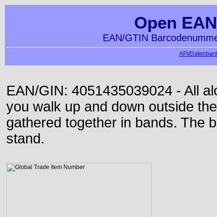
Open EAN
EAN/GTIN Barcodenummer
API/Datenbank
EAN/GIN: 4051435039024 - All alon
you walk up and down outside th
gathered together in bands. The b
stand.