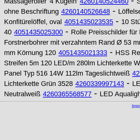
-
Massageroller '4 Kugeln'
4260140524460
-
ohne Beschriftung
4260140526648
Löffelse
-
Konfitürelöffel, oval
4051435023535
10 St
-
40
4051435025300
Rolle Preisschilder für
Forstnerbohrer mit verzahntem Rand Ø 53 
-
mm Körnung 120
4051435021333
HSS Rei
Streifen 5m 120 LED/m 280lm Lichterkette 
Panel Typ 516 14W 112lm Tageslichtweiß
42
-
Lichterkette Grün 3528
4260339997143
LE
-
Neutralweiß
4260365568577
LED Aqualigh
Imp