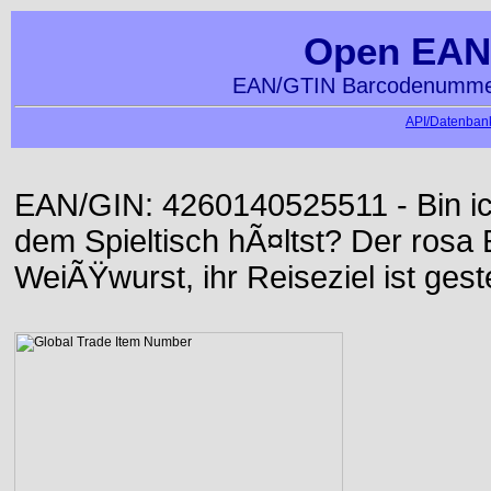
Open EAN
EAN/GTIN Barcodenummer
API/Datenbank
EAN/GIN: 4260140525511 - Bin ich
dem Spieltisch hÃ¤ltst? Der rosa E
WeiÃŸwurst, ihr Reiseziel ist gest