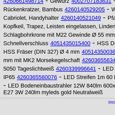
-
4260661498714
Gewürz
4002707183631
-
Rückenkratzer, Bambus
4260140529205
W
-
Cabriolet, Handyhalter
4260140521049
Pf
Kopfkeil, Trapez, Leisten eingelassen, Linde
Schlagbohrkrone mit M22 Gewinde Ø 55 mm
-
Schnellverschluss
4051435015400
HSS Dr
HSS Fräser (DIN 327) Ø 4 mm
4051435003
mm mit MK2 Morsekegelschaft
4260365563
-
5050 Tageslichtweiß
4260339996641
LED 
-
IP65
4260365560076
LED Streifen 1m 60 
-
LED Bodeneinbaustrahler 12W 840lm 60
E27 3W 240lm myleds gold Neutralweiß
Imp