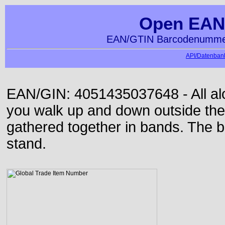
Open EAN
EAN/GTIN Barcodenummer
API/Datenbank
EAN/GIN: 4051435037648 - All alon
you walk up and down outside th
gathered together in bands. The b
stand.