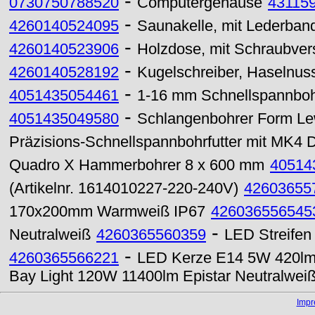
-
0730750788520
Computergehäuse
43115
-
4260140524095
Saunakelle, mit Lederband,
-
4260140523906
Holzdose, mit Schraubvers
-
4260140528192
Kugelschreiber, Haselnus
-
4051435054461
1-16 mm Schnellspannbohr
-
4051435049580
Schlangenbohrer Form Lew
Präzisions-Schnellspannbohrfutter mit MK4 
Quadro X Hammerbohrer 8 x 600 mm
40514
(Artikelnr. 1614010227-220-240V)
42603655
170x200mm Warmweiß IP67
426036556545
-
Neutralweiß
4260365560359
LED Streifen
-
4260365566221
LED Kerze E14 5W 420lm k
Bay Light 120W 11400lm Epistar Neutralwei
Imp