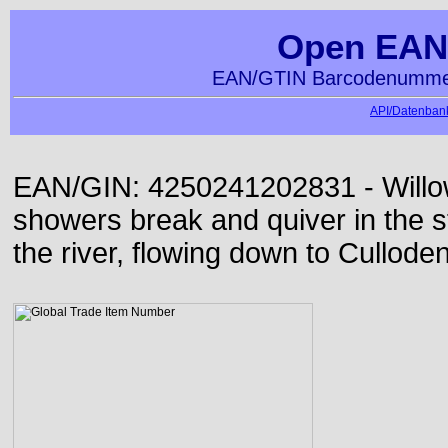
Open EAN
EAN/GTIN Barcodenummer
API/Datenbank
EAN/GIN: 4250241202831 - Willo
showers break and quiver in the s
the river, flowing down to Culloden