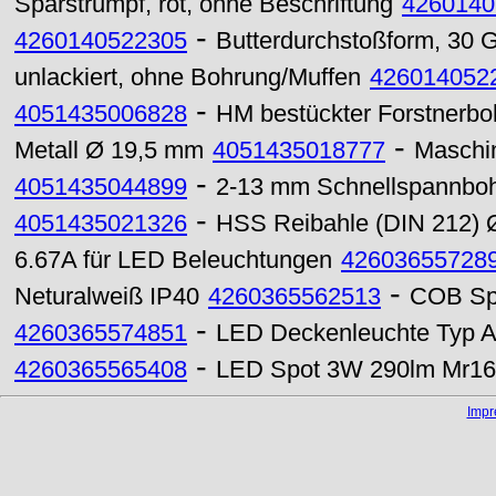
Sparstrumpf, rot, ohne Beschriftung
4260140
-
4260140522305
Butterdurchstoßform, 30 
unlackiert, ohne Bohrung/Muffen
426014052
-
4051435006828
HM bestückter Forstnerb
-
Metall Ø 19,5 mm
4051435018777
Maschi
-
4051435044899
2-13 mm Schnellspannbohrfu
-
4051435021326
HSS Reibahle (DIN 212) 
6.67A für LED Beleuchtungen
42603655728
-
Neturalweiß IP40
4260365562513
COB Sp
-
4260365574851
LED Deckenleuchte Typ A
-
4260365565408
LED Spot 3W 290lm Mr16
Imp