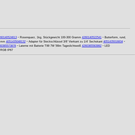
-
-
260140524613
Rosenquarz, 1kg, Stückgewicht 100-300 Gramm
4260140522541
Butterform, rund,
-
-
6 mm
4051435048132
Adapter für Steckschlüssel 3/8' Vierkant zu 1/4' Sechskant
4051435016834
-
-
60365573878
Laterne mit Batterie T99 7W 56lm Tageslichtweiß
4260365563992
LED
 RGB IP67