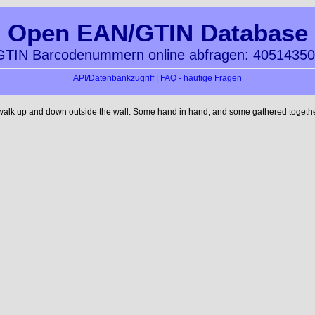
Open EAN/GTIN Database
TIN Barcodenummern online abfragen: 4051435
API/Datenbankzugriff
|
FAQ - häufige Fragen
 walk up and down outside the wall. Some hand in hand, and some gathered together