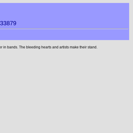
033879
 in bands. The bleeding hearts and artists make their stand.