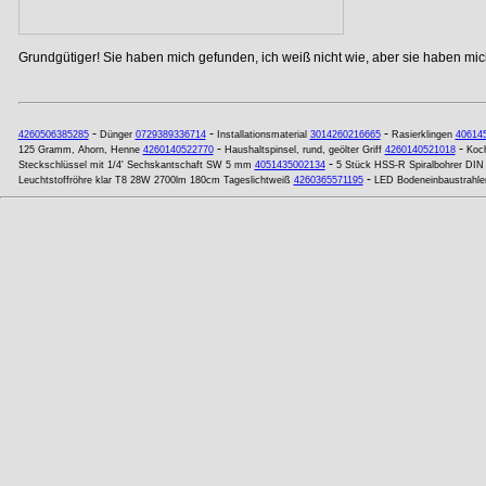
Grundgütiger! Sie haben mich gefunden, ich weiß nicht wie, aber sie haben mich
-
-
-
4260506385285
Dünger
0729389336714
Installationsmaterial
3014260216665
Rasierklingen
40614
-
-
125 Gramm, Ahorn, Henne
4260140522770
Haushaltspinsel, rund, geölter Griff
4260140521018
Koch
-
Steckschlüssel mit 1/4' Sechskantschaft SW 5 mm
4051435002134
5 Stück HSS-R Spiralbohrer DIN
-
Leuchtstoffröhre klar T8 28W 2700lm 180cm Tageslichtweiß
4260365571195
LED Bodeneinbaustrahl