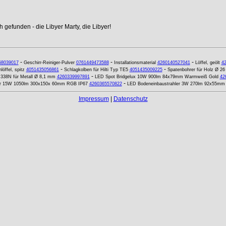
 gefunden - die Libyer Marty, die Libyer!
-
-
-
58039017
Geschirr-Reiniger-Pulver
0761449473588
Installationsmaterial
4260140527041
Löffel, geölt
4
-
-
löffel, spitz
4051435056861
Schlagkolben für Hilti Typ TE5
4051435009225
Spatenbohrer für Holz Ø 2
-
 338N für Metall Ø 8,1 mm
4260339997891
LED Spot Bridgelux 10W 900lm 84x79mm Warmweiß Gold
42
-
er 15W 1050lm 300x150x 60mm RGB IP67
4260365570822
LED Bodeneinbaustrahler 3W 270lm 92x55mm
Impressum
|
Datenschutz