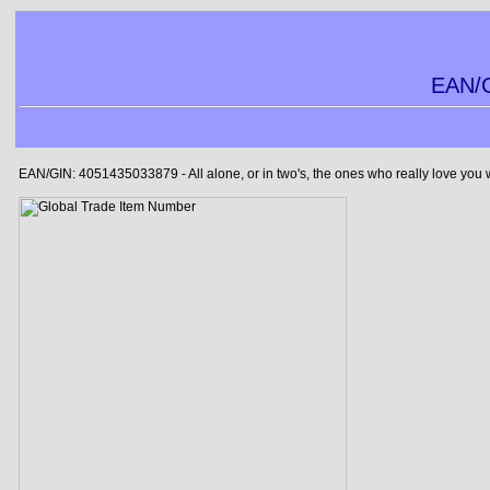
EAN/G
EAN/GIN: 4051435033879 - All alone, or in two's, the ones who really love you