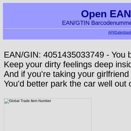
Open EAN
EAN/GTIN Barcodenummer
API/Datenbank
EAN/GIN: 4051435033749 - You bett
Keep your dirty feelings deep insi
And if you're taking your girlfriend
You'd better park the car well out 