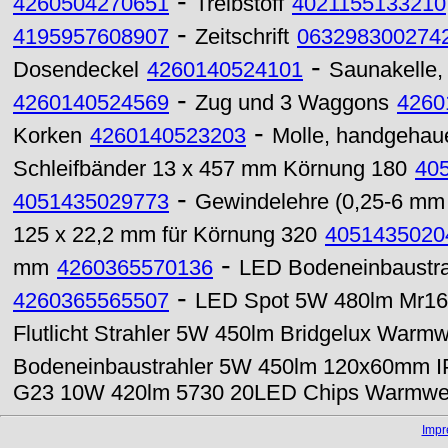
-
4260504270651
Treibstoff
4021155133210
-
4195957608907
Zeitschrift
063298300274
-
Dosendeckel
4260140524101
Saunakelle, 
-
4260140524569
Zug und 3 Waggons
4260
-
Korken
4260140523203
Molle, handgehauen
Schleifbänder 13 x 457 mm Körnung 180
40
-
4051435029773
Gewindelehre (0,25-6 mm 
125 x 22,2 mm für Körnung 320
4051435020
-
mm
4260365570136
LED Bodeneinbaustra
-
4260365565507
LED Spot 5W 480lm Mr16
Flutlicht Strahler 5W 450lm Bridgelux Warm
Bodeneinbaustrahler 5W 450lm 120x60mm 
G23 10W 420lm 5730 20LED Chips Warmwe
Imp