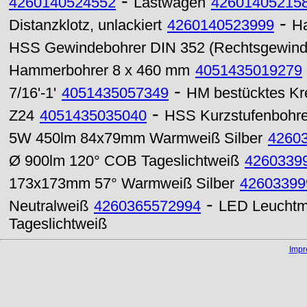
-
4260140524552
Lastwagen
42601405215
-
Distanzklotz, unlackiert
4260140523999
H
HSS Gewindebohrer DIN 352 (Rechtsgewind
Hammerbohrer 8 x 460 mm
4051435019279
-
7/16'-1'
4051435057349
HM bestücktes Kr
-
Z24
4051435035040
HSS Kurzstufenbohr
5W 450lm 84x79mm Warmweiß Silber
4260
Ø 900lm 120° COB Tageslichtweiß
4260339
173x173mm 57° Warmweiß Silber
42603399
-
Neutralweiß
4260365572994
LED Leuchtm
Tageslichtweiß
Imp