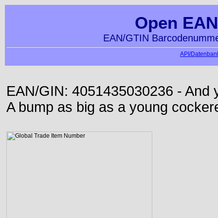
Open EAN
EAN/GTIN Barcodenummer
API/Datenbank
EAN/GIN: 4051435030236 - And yet
A bump as big as a young cockere