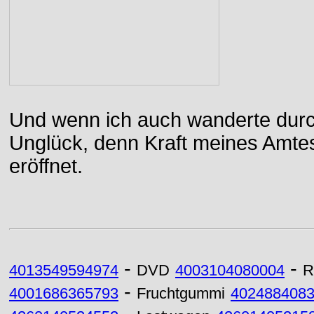
Und wenn ich auch wanderte durch
Unglück, denn Kraft meines Amtes
eröffnet.
-
-
4013549594974
DVD
4003104080004
R
-
4001686365793
Fruchtgummi
402488408