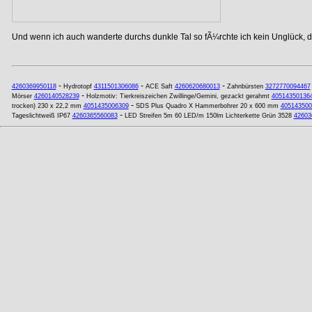
Und wenn ich auch wanderte durchs dunkle Tal so fÃ¼rchte ich kein Unglück, de
-
-
-
4260369950118
Hydrotopf
4311501306086
ACE Saft
4260620680013
Zahnbürsten
3272770094467
-
Mörser
4260140528239
Holzmotiv: Tierkreiszeichen Zwillinge/Gemini, gezackt gerahmt
40514350136
-
trocken) 230 x 22,2 mm
4051435006309
SDS Plus Quadro X Hammerbohrer 20 x 600 mm
405143500
-
Tageslichtweiß IP67
4260365560083
LED Streifen 5m 60 LED/m 150lm Lichterkette Grün 3528
42603