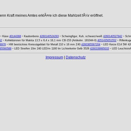
nn Kraft meines Amtes erklÃ¤re ich diese Mahlzeit fÃ¼r eröffnet.
-
-
-
-
Käse
40144368
Kaubonbons
4260140524293
Schwingfigur, Kuh, schwarz/weiß
4260140527942
Schne
-
-
42
Kohlebürsten für Makita 13,5 x 6,4 x 16,1 mm CB-153 (Artikelnr. 181044-0)
4051435051552
Rillenkug
-
-
8976
HM bestücktes Kreissägeblatt für Metall 210 x 16 mm Z40
4260365567204
LED Kerze E14 5W 420
-
-
65560588
LED Streifen 10m 240 LED/m 1160 lm Lichterkette Gelb 3528
4260339995033
LED Leuchtstof
Impressum
|
Datenschutz