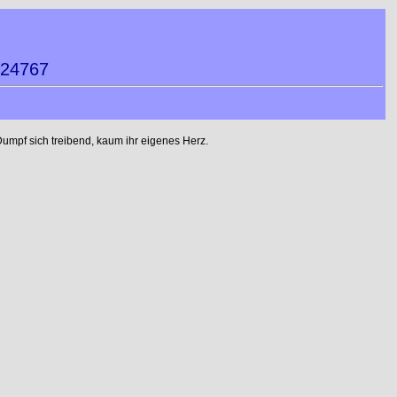
524767
umpf sich treibend, kaum ihr eigenes Herz.