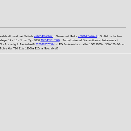
-
-
idebrett, rund, mit Saftrille
4260140523968
Sense und Harke
4260140526747
Stößel für flachen
-
ellager 19 x 10 x 5 mm Typ 6800
4051435013390
Turbo Universal Diamanttrennscheibe (nass +
-
lm frosted gold Neutralweiß
4260365570594
LED Bodeneinbaustrahler 15W 1050lm 300x150x60mm
fröhre klar T10 21W 1800lm 120cm Neutralweiß