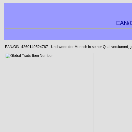
EAN/G
EAN/GIN: 4260140524767 - Und wenn der Mensch in seiner Qual verstummt, gab 