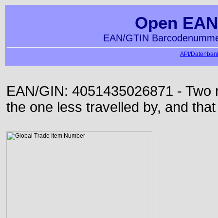
Open EAN
EAN/GTIN Barcodenummer
API/Datenbank
EAN/GIN: 4051435026871 - Two roa
the one less travelled by, and that