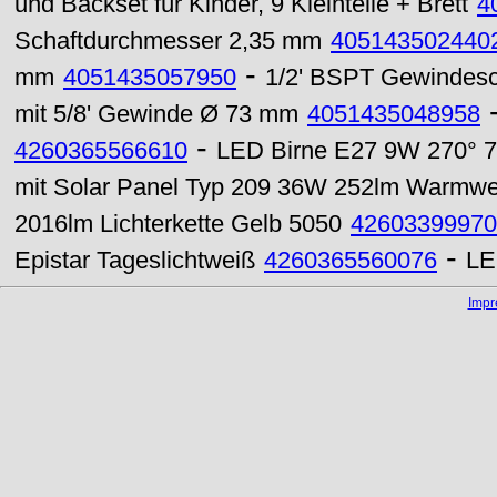
und Backset für Kinder, 9 Kleinteile + Brett
4
Schaftdurchmesser 2,35 mm
405143502440
-
mm
4051435057950
1/2' BSPT Gewindesc
mit 5/8' Gewinde Ø 73 mm
4051435048958
-
4260365566610
LED Birne E27 9W 270° 72
mit Solar Panel Typ 209 36W 252lm Warmwe
2016lm Lichterkette Gelb 5050
42603399970
-
Epistar Tageslichtweiß
4260365560076
LE
Imp