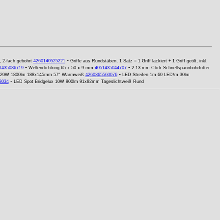
-
, 2-fach gebohrt
4260140525221
Griffe aus Rundstäben, 1 Satz = 1 Griff lackiert + 1 Griff geölt, inkl.
-
-
1435036719
Wellendichtring 65 x 50 x 9 mm
4051435044707
2-13 mm Click-Schnellspannbohrfutter
-
x 20W 1800lm 188x145mm 57° Warmweiß
4260365560076
LED Streifen 1m 60 LED/m 30lm
-
8034
LED Spot Bridgelux 10W 900lm 91x82mm Tageslichtweiß Rund