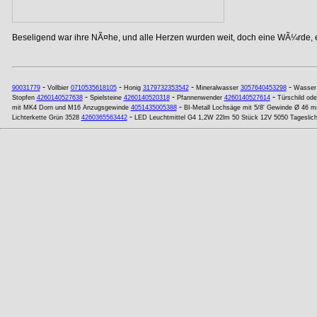
Beseligend war ihre NÃ¤he, und alle Herzen wurden weit, doch eine WÃ¼rde, ei
-
-
-
-
90031779
Vollbier
0710535618105
Honig
3179732353542
Mineralwasser
3057640453298
Wasser
-
-
-
Stopfen
4260140527638
Spielsteine
4260140520318
Pfannenwender
4260140527614
Türschild ode
-
mit MK4 Dorn und M16 Anzugsgewinde
4051435005388
BI-Metall Lochsäge mit 5/8' Gewinde Ø 46 
-
Lichterkette Grün 3528
4260365563442
LED Leuchtmittel G4 1,2W 22lm 50 Stück 12V 5050 Tageslic