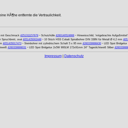
ne HÃ¶he entfernte die Vertraulichkeit.
-
-
 mit Geschmack
4251311157679
Schutzhülle
4260140524866
Hinweisschild, 'mitgebrachte Aufgußmittel'
-
r Spruchbrett, oval
4051435002448
10 Stück HSS Cobalt Spiralbohrer DIN 338N für Metall Ø 4,2 mm
405
-
-
mm
4051435017473
Steinbohrer mit zylindrischem Schaft 5 x 95 mm
4260339998430
LED Spot Bridgelu
-
htweiß
4260339999031
LED Spot Bridgelux 2x5W 900LM 172x91mm 24° Tageslichtweiß Silber
426033999
Impressum
|
Datenschutz