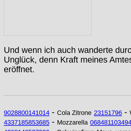
Und wenn ich auch wanderte durch
Unglück, denn Kraft meines Amtes
eröffnet.
-
-
9028800141014
Cola Zitrone
23151796
-
4337185853685
Mozzarella
06848110349