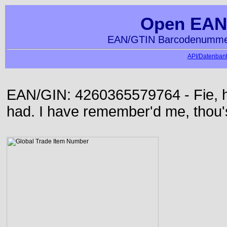
Open EAN
EAN/GTIN Barcodenummer
API/Datenbank
EAN/GIN: 4260365579764 - Fie, h
had. I have remember'd me, thou'