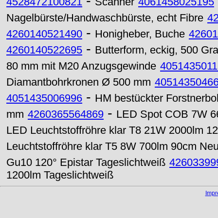
-
4528472100821
Scanner
4061458025195
Nagelbürste/Handwaschbürste, echt Fibre
4
-
4260140521490
Honigheber, Buche
42601
-
4260140522695
Butterform, eckig, 500 G
80 mm mit M20 Anzugsgewinde
4051435011
Diamantbohrkronen Ø 500 mm
4051435046
-
4051435006996
HM bestückter Forstnerb
-
mm
4260365564869
LED Spot COB 7W 66
LED Leuchtstoffröhre klar T8 21W 2000lm 
Leuchtstoffröhre klar T5 8W 700lm 90cm Neu
Gu10 120° Epistar Tageslichtweiß
42603399
1200lm Tageslichtweiß
Imp