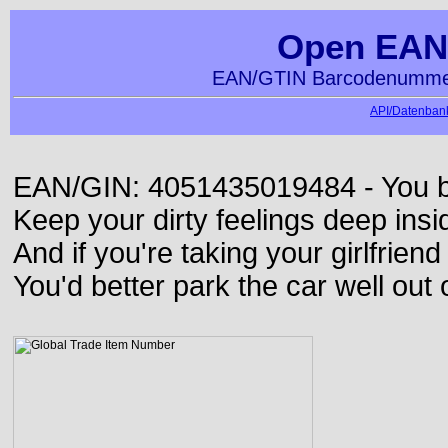
Open EAN
EAN/GTIN Barcodenummer
API/Datenbank
EAN/GIN: 4051435019484 - You bett
Keep your dirty feelings deep insi
And if you're taking your girlfriend
You'd better park the car well out 