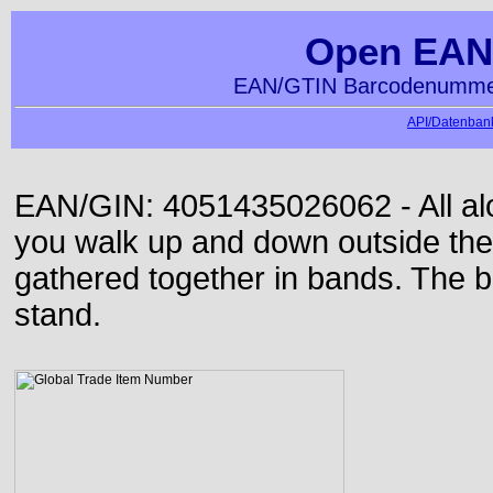
Open EAN
EAN/GTIN Barcodenummer
API/Datenbank
EAN/GIN: 4051435026062 - All alon
you walk up and down outside th
gathered together in bands. The b
stand.