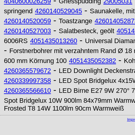
-
4040600026259
Griesspudding
29005031
-
springend
4260140529045
Saunakelle, mit
-
4260140520059
Toastzange
42601405287
-
4260140527003
Salatbesteck, geölt
40514
-
6006RS
4051435013260
Universal Diaman
-
Forstnerbohrer mit verzahntem Rand Ø 18
-
600 mm Körnung 100
4051435052382
Koh
-
4260365579672
LED Downlight Deckenst
-
4260339997358
LED Spot Bridgelux 4x15
-
4260365566610
LED Birne E27 9W 270° 72
Spot Bridgelux 10W 900lm 84x79mm Warmw
Frosted T8 14W 1100lm 90cm Warmweiß
Imp