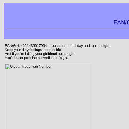
EAN/G
EAN/GIN: 4051435017954 - You better run all day and run all night
Keep your dirty feelings deep inside
And if you're taking your girlfriend out tonight
You'd better park the car well out of sight