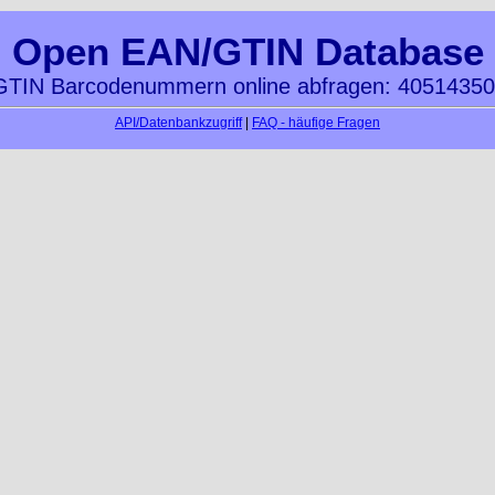
Open EAN/GTIN Database
TIN Barcodenummern online abfragen: 4051435
API/Datenbankzugriff
|
FAQ - häufige Fragen