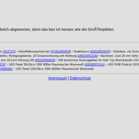
ebsich abgewonen, denn das kan ich besser, wie die GroÃŸkopfeten.
-
-
-
en
22127273
Kartoffelknuspertaschen
8718114818528
Nudelsauce
4260140524576
Holzdose, mit Schr
-
leifen, Reinigungsbürste, 2A Ersatzsicherung und Anleitung
4260140522244
Backbrett, zwei 20 mm hohe 
-
32 mm 10-Loch Körnung 240
4051435008426
HM bestücktes Kreissägeblatt für Holz Typ Wechselzahn 21
-
-
3787
LED Panel 30x30cm 10W 900lm Raumleuchte Warmweiß
4260365574141
LED RGB Flutlicht 201
-
339993961
LED Panel 120x30cm 45W 4000lm Raumleuchte Warmweiß
Impressum
|
Datenschutz