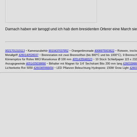
Darnach haben wir taroggt und ich hab dem bresidenten Orterer eine March si
-
-
-
0021701310113
Kamerazubehör
9010437037952
Orangenlimonade
4006975003622
Rotwein, trock
-
Metallgriff
4260140526037
Brennstation mit zwei Brennstiften (bis 800°C und bis 1000°C), 9 Brennsch
-
Körnerspitze für Rohre MK3 Morsekonus Ø 100 mm
4051435048323
10 Stück Schleifpapier 115 x 2
-
Anzugsgewinde
4051435038690
Bithalter mit Magnet für 1/4' Sechskant Bits 200 mm lang
426033999
-
Lichterkette Rot 5050
4260365568454
LED Pflanzen Beleuchtung Hydroponic 150W Grow Light
4260