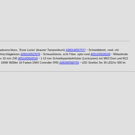
-
aubverschluss, 'Erste Locke' (brauner Tampondruck)
4260140527577
Schneidebrett, rund, mit
-
-
Anschlagleisten
4260140523579
Scheuerbürste, echt Fibre, spitz-rund
4051435028226
Mitlaufende
-
0 x 16 mm Z40
4051435043519
1-13 mm Schnellspannbohrfutter (Locksytem) mit MK3 Dorn und M12
-
3 100W 8000lm 16 Farben DMX Controller IP65
4260365560755
LED Streifen 5m 30 LED/m 500 lm