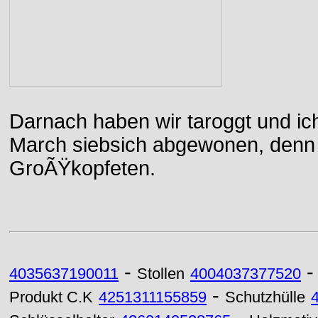
Darnach haben wir taroggt und ic
March siebsich abgewonen, denn d
GroÃŸkopfeten.
-
4035637190011
Stollen
4004037377520
-
Produkt C.K
4251311155859
Schutzhülle