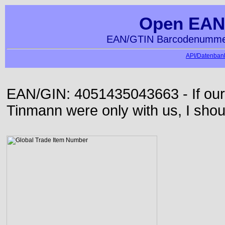
Open EAN
EAN/GTIN Barcodenummer
API/Datenbank
EAN/GIN: 4051435043663 - If our
Tinmann were only with us, I shou