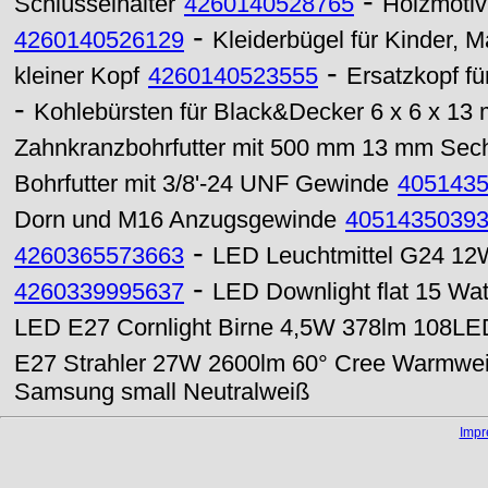
-
Schlüsselhalter
4260140528765
Holzmotiv
-
4260140526129
Kleiderbügel für Kinder, M
-
kleiner Kopf
4260140523555
Ersatzkopf fü
-
Kohlebürsten für Black&Decker 6 x 6 x 13 
Zahnkranzbohrfutter mit 500 mm 13 mm Sec
Bohrfutter mit 3/8'-24 UNF Gewinde
405143
Dorn und M16 Anzugsgewinde
4051435039
-
4260365573663
LED Leuchtmittel G24 1
-
4260339995637
LED Downlight flat 15 W
LED E27 Cornlight Birne 4,5W 378lm 108L
E27 Strahler 27W 2600lm 60° Cree Warmwe
Samsung small Neutralweiß
Imp