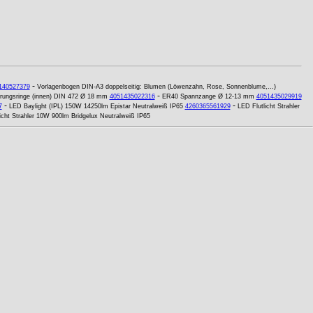
-
140527379
Vorlagenbogen DIN-A3 doppelseitig: Blumen (Löwenzahn, Rose, Sonnenblume,...)
-
erungsringe (innen) DIN 472 Ø 18 mm
4051435022316
ER40 Spannzange Ø 12-13 mm
4051435029919
-
-
7
LED Baylight (IPL) 150W 14250lm Epistar Neutralweiß IP65
4260365561929
LED Flutlicht Strahler
icht Strahler 10W 900lm Bridgelux Neutralweiß IP65