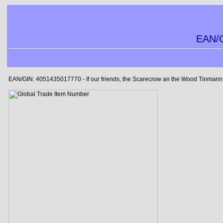
EAN/G
EAN/GIN: 4051435017770 - If our friends, the Scarecrow an the Wood Tinmann w