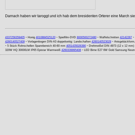
Darnach haben wir taroggt und ich hab dem bresidenten Orterer eine March si
-
-
-
-
4337256359405
Honig
4010884525120
Spielfilm-DVD
8000500272480
Waffelschnitten
42142287
-
-
4260140527409
Vorlagenbogen DIN-A3 doppelseitig: Landschaften
4260140523029
Anisgebäckform,
-
-
5 Stück Rohrschellen Spannbereich 40-60 mm
4051435026390
Drehmeißel DIN 4973 (12 x 12 mm)
-
320W HQ 30000LM IP65 Epistar Warmweiß
4260339995408
LED Birne E27 6W Gold Samsung Neutr