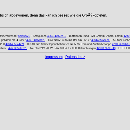
ebsich abgewonen, denn das kan ich besser, wie die GroÃŸkopfeten.
-
-
Mineralwasser
55030021
Senfgurken
4260140522510
Butterform, rund, 125 Gramm, Ahorn, Lamm
4260
-
-
 gehämmert, 4 Bilder
4260140528628
Holzmotiv: Auto mit Bär am Steuer
4051435020398
5 Stück Sich
-
 P30
4051435044271
0,8-10 mm Schnellspannbohrfutter mit MK5 Dorn und Austreiberlappe
426033999633
-
-
alweiß
4260365561820
Netzteil 24V 200W IP67 8.33A für LED Beleuchtungen
4260339990748
LED Flutl
Impressum
|
Datenschutz