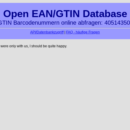
Open EAN/GTIN Database
TIN Barcodenummern online abfragen: 4051435
API/Datenbankzugriff
|
FAQ - häufige Fragen
ere only with us, I should be quite happy.