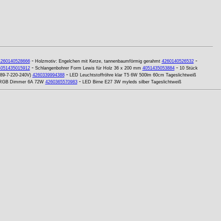
-
-
4260140528666
Holzmotiv: Engelchen mit Kerze, tannenbaumförmig gerahmt
4260140526532
-
-
4051435015912
Schlangenbohrer Form Lewis für Holz 36 x 200 mm
4051435053884
10 Stück
-
489-7-220-240V)
4260339994388
LED Leuchtstoffröhre klar T5 6W 500lm 60cm Tageslichtweiß
-
g RGB Dimmer 6A 72W
4260365570983
LED Birne E27 3W myleds silber Tageslichtweiß