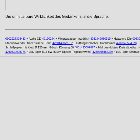
Die unmittelbare Wirklichkeit des Gedankens ist die Sprache.
-
-
-
0602527398433
Audio-CD
42150244
Mineralwasser, natürlich
4031446980515
Habanero-Dip
0083
-
-
Pfannenwender, französische Form
4260140525702
Lüftungsschieber, Hochformat
4260140524378
-
Schleifpapier mit Klett Ø 150 mm 8-Loch Körnung 60
4051435007887
HM bestücktes Kreissägeblatt 
-
-
4260339995774
LED Spot E14 6W 510lm Epistar Tageslichtweiß
4260365562339
LED Spot Einbaus