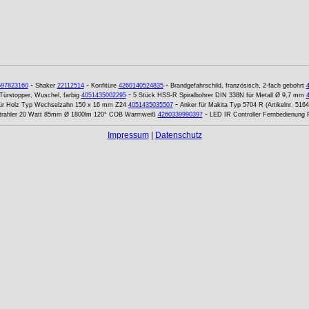
-
-
-
597823160
Shaker
22112514
Konfitüre
4260140524835
Brandgefahrschild, französisch, 2-fach gebohrt
-
Türstopper, Wuschel, farbig
4051435002295
5 Stück HSS-R Spiralbohrer DIN 338N für Metall Ø 9,7 mm
-
für Holz Typ Wechselzahn 150 x 16 mm Z24
4051435035507
Anker für Makita Typ 5704 R (Artikelnr. 516
-
trahler 20 Watt 85mm Ø 1800lm 120° COB Warmweiß
4260339990397
LED IR Controller Fernbedienun
Impressum
|
Datenschutz