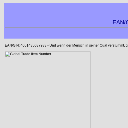
EAN/G
EAN/GIN: 4051435037983 - Und wenn der Mensch in seiner Qual verstummt, gab 