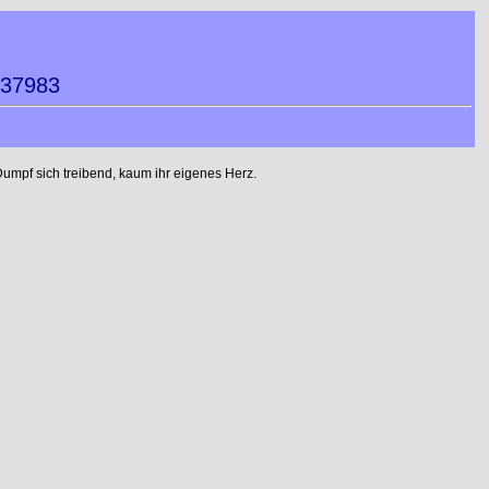
037983
umpf sich treibend, kaum ihr eigenes Herz.