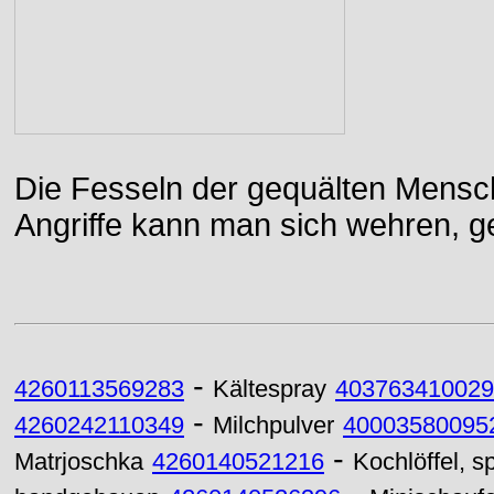
Die Fesseln der gequälten Mensch
Angriffe kann man sich wehren, g
-
4260113569283
Kältespray
403763410029
-
4260242110349
Milchpulver
40003580095
-
Matrjoschka
4260140521216
Kochlöffel, s