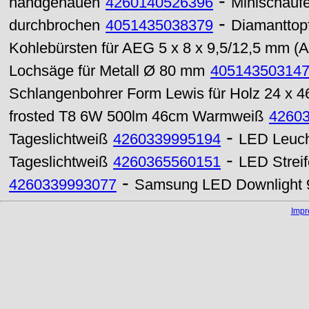
-
handgehauen
4260140526396
Minischaufe
-
durchbrochen
4051435038379
Diamanttop
Kohlebürsten für AEG 5 x 8 x 9,5/12,5 mm (A
Lochsäge für Metall Ø 80 mm
40514350314
Schlangenbohrer Form Lewis für Holz 24 x 
frosted T8 6W 500lm 46cm Warmweiß
4260
-
Tageslichtweiß
4260339995194
LED Leuch
-
Tageslichtweiß
4260365560151
LED Strei
-
4260339993077
Samsung LED Downlight 
Imp