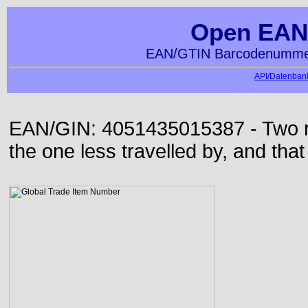
Open EAN
EAN/GTIN Barcodenummer
API/Datenbank
EAN/GIN: 4051435015387 - Two roa
the one less travelled by, and that