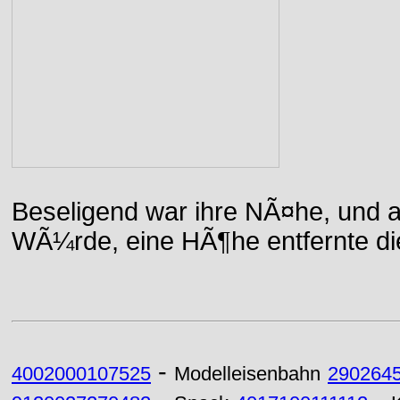
Beseligend war ihre NÃ¤he, und a
WÃ¼rde, eine HÃ¶he entfernte die 
-
4002000107525
Modelleisenbahn
290264