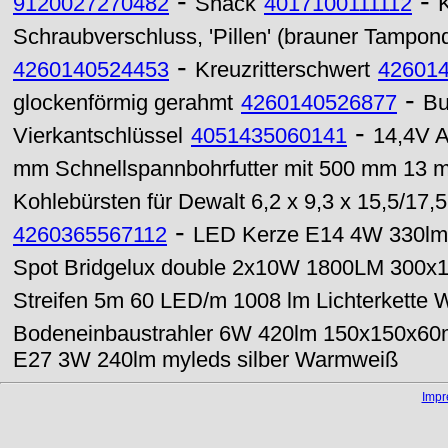
-
-
9120027270482
Snack
4017100111112
Schraubverschluss, 'Pillen' (brauner Tampon
-
4260140524453
Kreuzritterschwert
42601
-
glockenförmig gerahmt
4260140526877
Bu
-
Vierkantschlüssel
4051435060141
14,4V A
mm Schnellspannbohrfutter mit 500 mm 13 
Kohlebürsten für Dewalt 6,2 x 9,3 x 15,5/17
-
4260365567112
LED Kerze E14 4W 330lm f
Spot Bridgelux double 2x10W 1800LM 300x1
Streifen 5m 60 LED/m 1008 lm Lichterkette 
Bodeneinbaustrahler 6W 420lm 150x150x60
E27 3W 240lm myleds silber Warmweiß
Imp