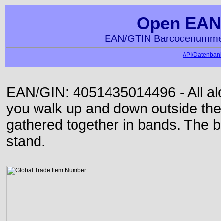
Open EAN
EAN/GTIN Barcodenummer
API/Datenbank
EAN/GIN: 4051435014496 - All alon
you walk up and down outside th
gathered together in bands. The b
stand.