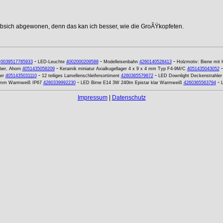
ebsich abgewonen, denn das kan ich besser, wie die GroÃŸkopfeten.
-
-
-
0039517785933
LED-Leuchte
4002000209588
Modelleisenbahn
4260140528413
Holzmotiv: Biene mit 
-
ber, Ahorn
4051435058209
Keramik miniatur Axialkugellager 4 x 9 x 4 mm Typ F4-9M/C
4051435043052
-
-
er
4051435031110
12 teiliges Lamellenschleifersortiment
4260365579672
LED Downlight Deckenstrahl
-
-
80mm Warmweiß IP67
4260339992230
LED Birne E14 3W 240lm Epistar klar Warmweiß
4260365563794
Impressum
|
Datenschutz