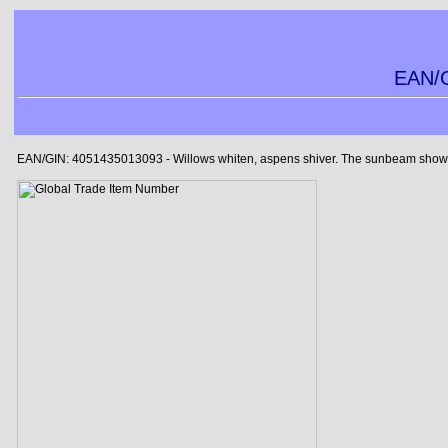
EAN/G
EAN/GIN: 4051435013093 - Willows whiten, aspens shiver. The sunbeam showers b