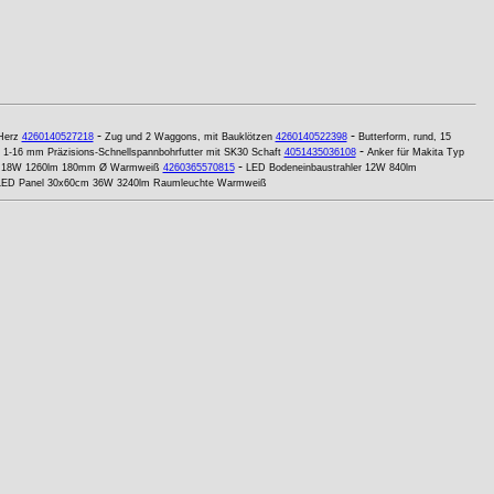
-
-
Herz
4260140527218
Zug und 2 Waggons, mit Bauklötzen
4260140522398
Butterform, rund, 15
-
-
1-16 mm Präzisions-Schnellspannbohrfutter mit SK30 Schaft
4051435036108
Anker für Makita Typ
-
er 18W 1260lm 180mm Ø Warmweiß
4260365570815
LED Bodeneinbaustrahler 12W 840lm
LED Panel 30x60cm 36W 3240lm Raumleuchte Warmweiß