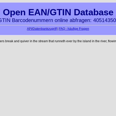
Open EAN/GTIN Database
TIN Barcodenummern online abfragen: 4051435
API/Datenbankzugriff
|
FAQ - häufige Fragen
reak and quiver in the stream that runneth ever by the island in the river, flowi