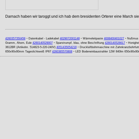
Darnach haben wir taroggt und ich hab dem bresidenten Orterer eine March si
-
-
-
4260357350456
Datenkabel - Ladekabel
4029072001148
Wärmeleitpaste
4008400401027
Nußmus
-
-
Gramm, Ahorn, Eule
4260140529007
Sparstrumpf, blau, ohne Beschriftung
4260140526617
Honighe
-
3612BR (Artikelnr. 514823-5-220-240V)
4051435054218
Druckluftbohrmaschine mit Zahnkranzbohrfutt
-
650x90x80mm Tageslichtweiß IP67
4260365570808
LED Bodeneinbaustrahler 12W 840lm 650x90x