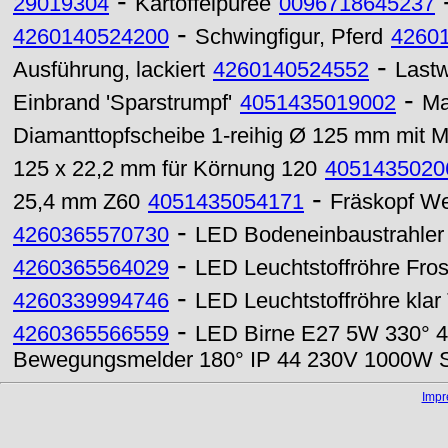
-
29019304
Kartoffelpüree
0096718645237
-
4260140524200
Schwingfigur, Pferd
4260
-
Ausführung, lackiert
4260140524552
Last
-
Einbrand 'Sparstrumpf'
4051435019002
Ma
Diamanttopfscheibe 1-reihig Ø 125 mm mit
125 x 22,2 mm für Körnung 120
4051435020
-
25,4 mm Z60
4051435054171
Fräskopf We
-
4260365570730
LED Bodeneinbaustrahler
-
4260365564029
LED Leuchtstoffröhre Fro
-
4260339994746
LED Leuchtstoffröhre kla
-
4260365566559
LED Birne E27 5W 330° 4
Bewegungsmelder 180° IP 44 230V 1000W 
Imp