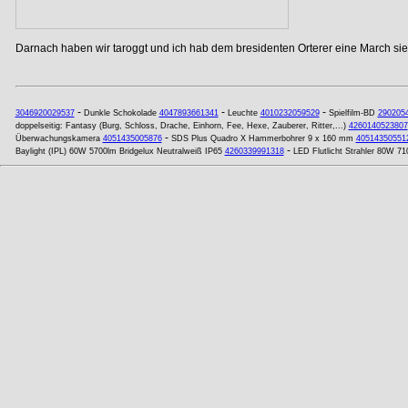
Darnach haben wir taroggt und ich hab dem bresidenten Orterer eine March si
-
-
-
3046920029537
Dunkle Schokolade
4047893661341
Leuchte
4010232059529
Spielfilm-BD
290205
doppelseitig: Fantasy (Burg, Schloss, Drache, Einhorn, Fee, Hexe, Zauberer, Ritter,...)
4260140523807
-
Überwachungskamera
4051435005876
SDS Plus Quadro X Hammerbohrer 9 x 160 mm
40514350551
-
Baylight (IPL) 60W 5700lm Bridgelux Neutralweiß IP65
4260339991318
LED Flutlicht Strahler 80W 71