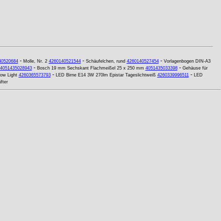
-
-
-
40520684
Molle, Nr. 2
4260140521544
Schäufelchen, rund
4260140527454
Vorlagenbogen DIN-A3
-
-
4051435028943
Bosch 19 mm Sechskant Flachmeißel 25 x 250 mm
4051435033398
Gehäuse für
-
-
ow Light
4260365573793
LED Birne E14 3W 270lm Epistar Tageslichtweiß
4260339996511
LED
fter