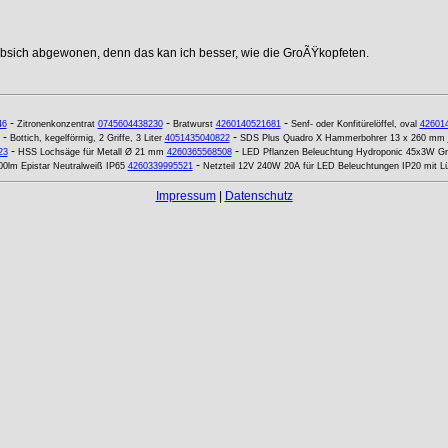
ebsich abgewonen, denn das kan ich besser, wie die GroÃŸkopfeten.
-
-
-
46
Zitronenkonzentrat
0745604438230
Bratwurst
4260140521681
Senf- oder Konfitürelöffel, oval
42601
-
-
Bottich, kegelförmig, 2 Griffe, 3 Liter
4051435040822
SDS Plus Quadro X Hammerbohrer 13 x 260 mm
-
-
23
HSS Lochsäge für Metall Ø 21 mm
4260365568508
LED Pflanzen Beleuchtung Hydroponic 45x3W Gr
-
00lm Epistar Neutralweiß IP65
4260339995521
Netzteil 12V 240W 20A für LED Beleuchtungen IP20 mit Lü
Impressum
|
Datenschutz