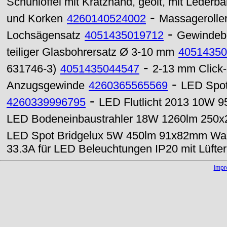
Schuhlöffel mit Kratzhand, geölt, mit Lederb
-
und Korken
4260140524002
Massageroller
-
Lochsägensatz
4051435019712
Gewindebo
teiliger Glasbohrersatz Ø 3-10 mm
40514350
-
631746-3)
4051435044547
2-13 mm Click-
-
Anzugsgewinde
4260365565569
LED Spot
-
4260339996795
LED Flutlicht 2013 10W 9
LED Bodeneinbaustrahler 18W 1260lm 250x
LED Spot Bridgelux 5W 450lm 91x82mm W
33.3A für LED Beleuchtungen IP20 mit Lüfter
Imp