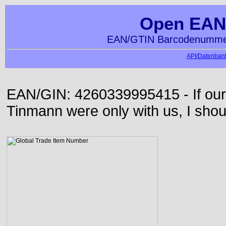
Open EAN
EAN/GTIN Barcodenummer
API/Datenbank
EAN/GIN: 4260339995415 - If our
Tinmann were only with us, I shou