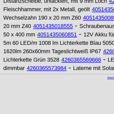
Distanzscheibe, unlackiert, mit 9 mm Loch
4
Fleischhammer, mit 2x Metall, geölt
4051435
Wechselzahn 190 x 20 mm Z60
4051435008
-
20 mm Z40
4051435018555
Schraubenaus
-
50 x 400 mm
4051435060851
12V Akku fü
5m 60 LED/m 1008 lm Lichterkette Blau 505
1620lm 260x60mm Tageslichtweiß IP67
426
-
Lichterkette Grün 3528
4260365569666
LE
-
dimmbar
4260365573984
Laterne mit Sol
Imp