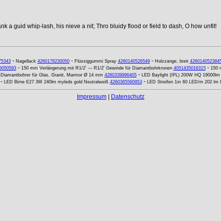
k a guid whip-lash, his nieve a nit; Thro bluidy flood or field to dash, O how unfit!
-
-
-
75343
Nagellack
4260178230050
Flüssiggummi Spray
4260140526549
Holzzange, breit
426014052384
-
-
5050593
150 mm Verlängerung mit R1/2' --- R1/2' Gewinde für Diamantbohrkronen
4051435016315
150 
-
-
Diamantbohrer für Glas, Granit, Marmor Ø 14 mm
4260339996405
LED Baylight (IPL) 200W HQ 19000lm E
-
-
LED Birne E27 3W 240lm myleds gold Neutralweiß
4260365560953
LED Streifen 1m 60 LED/m 202 lm L
Impressum
|
Datenschutz