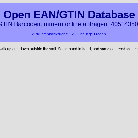
Open EAN/GTIN Database
TIN Barcodenummern online abfragen: 4051435
API/Datenbankzugriff
|
FAQ - häufige Fragen
 walk up and down outside the wall. Some hand in hand, and some gathered together