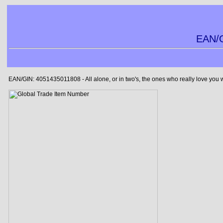
EAN/G
EAN/GIN: 4051435011808 - All alone, or in two's, the ones who really love you