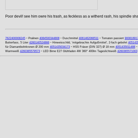
Poor devil! see him owre his trash, as feckless as a witherd rash, his spindle shan
-
-
-
7622400008245
Pralinen
4084500344808
Duschmittel
4061462066511
Tomaten passiert
90081891
-
Butterfass, 5 Liter
4260140524866
Hinweisschild, 'mitgebrachte Aufgußmittel', 2-fach gebohrt
405143
-
für Diamantbohrkronen Ø 200 mm
4051435034173
HSS Fräser (DIN 327) Ø 18 mm
4051435011488
-
Warmweiß
4260365579573
LED Birne E27 Glühfaden 4W 360° 400lm Tageslichtweiß
4260365571003