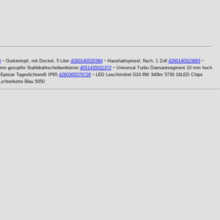
-
-
-
5
Gurkentopf, mit Deckel, 5 Liter
4260140520394
Haushaltspinsel, flach, 1 Zoll
4260140523883
-
mm gezopfte Stahldrahtscheibenbürste
4051435011372
Universal Turbo Diamantsegment 10 mm hoch
-
pistar Tageslichtweiß IP65
4260365579726
LED Leuchtmittel G24 8W 340lm 5730 16LED Chips
ichterkette Blau 5050