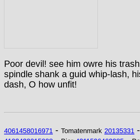
Poor devil! see him owre his trash
spindle shank a guid whip-lash, his 
dash, O how unfit!
-
4061458016971
Tomatenmark
20135331