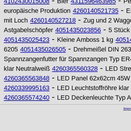
-
-
4102430015008
Bier
4311596463985
Pe
-
europäische Produktion
4260140521735
E
-
mit Loch
4260140527218
Zug und 2 Waggo
-
Astgabelschöpfer
4051435023856
5 Stück
-
4051435025423
Kleine Amboss 1 kg
4051
-
6205
4051435026505
Drehmeißel DIN 263
Spannzangenfutter für Spannzangen Typ ER
-
klar Neutralweiß
4260365560328
LED Stre
-
4260365563848
LED Panel 62x62cm 45W 
-
4260339995163
LED Leuchtstoffröhre kla
-
4260365574240
LED Deckenleuchte Typ 
Imp