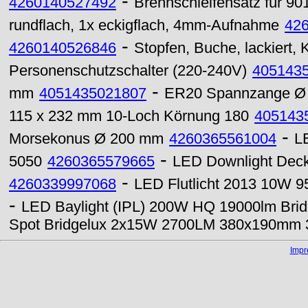
-
4260140527492
Brennschleifensatz für 901
rundflach, 1x eckigflach, 4mm-Aufnahme
42
-
4260140526846
Stopfen, Buche, lackiert, 
Personenschutzschalter (220-240V)
405143
-
mm
4051435021807
ER20 Spannzange Ø
115 x 232 mm 10-Loch Körnung 180
405143
-
Morsekonus Ø 200 mm
4260365561004
L
-
5050
4260365579665
LED Downlight Deck
-
4260339997068
LED Flutlicht 2013 10W 9
-
LED Baylight (IPL) 200W HQ 19000lm Brid
Spot Bridgelux 2x15W 2700LM 380x190mm 3
Imp