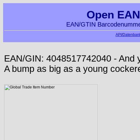
Open EAN
EAN/GTIN Barcodenummer
API/Datenbank
EAN/GIN: 4048517742040 - And yet
A bump as big as a young cockere