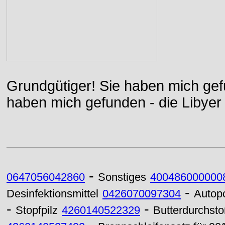
Grundgütiger! Sie haben mich gefu
haben mich gefunden - die Libyer 
-
0647056042860
Sonstiges
400486000000
-
Desinfektionsmittel
0426070097304
Autopo
-
-
Stopfpilz
4260140522329
Butterdurchst