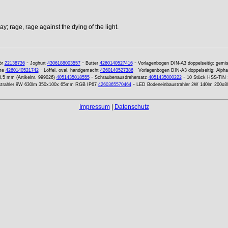
y; rage, rage against the dying of the light.
-
-
-
ör
22138736
Joghurt
4306188003557
Butter
4260140527416
Vorlagenbogen DIN-A3 doppelseitig: gemis
-
-
te
4260140521742
Löffel, oval, handgemacht
4260140527386
Vorlagenbogen DIN-A3 doppelseitig: Alpha
-
-
8,5 mm (Artikelnr. 999026)
4051435018555
Schraubenausdrehersatz
4051435000222
10 Stück HSS-TiN S
-
strahler 9W 630lm 350x100x 65mm RGB IP67
4260365570464
LED Bodeneinbaustrahler 2W 140lm 200
Impressum
|
Datenschutz