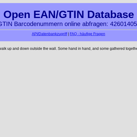
Open EAN/GTIN Database
TIN Barcodenummern online abfragen: 4260140
API/Datenbankzugriff
|
FAQ - häufige Fragen
 walk up and down outside the wall. Some hand in hand, and some gathered together