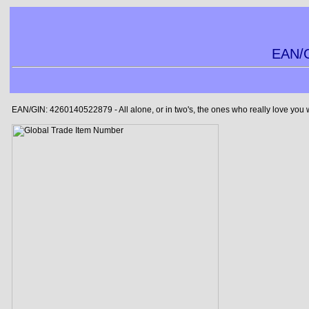
EAN/G
EAN/GIN: 4260140522879 - All alone, or in two's, the ones who really love you