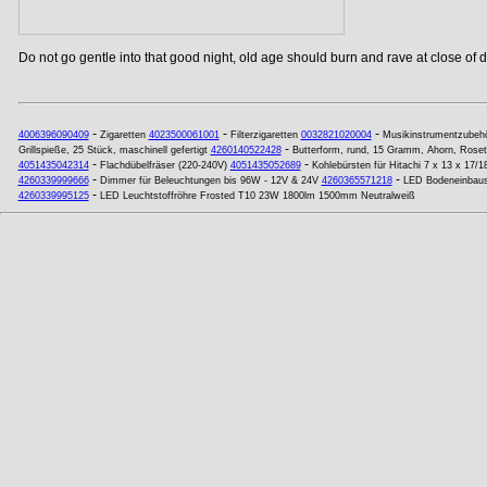
Do not go gentle into that good night, old age should burn and rave at close of da
-
-
-
4006396090409
Zigaretten
4023500061001
Filterzigaretten
0032821020004
Musikinstrumentzubeh
-
Grillspieße, 25 Stück, maschinell gefertigt
4260140522428
Butterform, rund, 15 Gramm, Ahorn, Roset
-
-
4051435042314
Flachdübelfräser (220-240V)
4051435052689
Kohlebürsten für Hitachi 7 x 13 x 17/1
-
-
4260339999666
Dimmer für Beleuchtungen bis 96W - 12V & 24V
4260365571218
LED Bodeneinbau
-
4260339995125
LED Leuchtstoffröhre Frosted T10 23W 1800lm 1500mm Neutralweiß