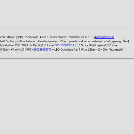
-
chte Motive (Apfel, Pferdekopf, Gänse, Sonnenblume, Zwiebeln, Blume,...)
4260140528130
bet+Zahlen (Großbuchstaben, Kleinbuchstaben, Ziffern jeweils in 4 verschiedenen Schrifttypen/-größen)
-
piralbohrer DIN 338N für Metall Ø 2,2 mm
4051435033619
10 Stück Stahlkugeln Ø 2,5 mm
-
x80x55mm Warmweiß IP67
4260339995576
LED Downlight flat 7 Watt 120mm Ø 400lm Warmweiß