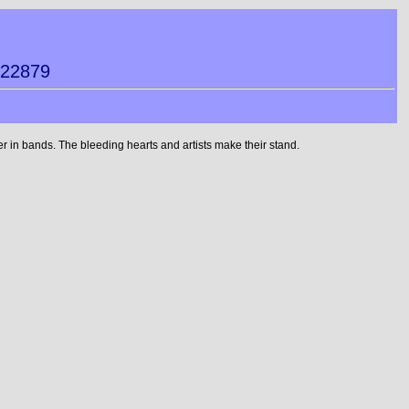
522879
 in bands. The bleeding hearts and artists make their stand.