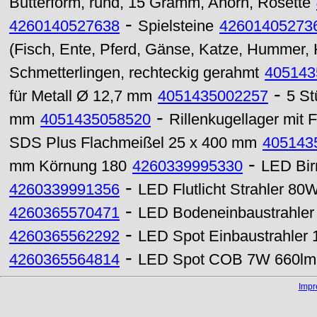
Butterform, rund, 15 Gramm, Ahorn, Rosette
-
4260140527638
Spielsteine
42601405273
(Fisch, Ente, Pferd, Gänse, Katze, Hummer,
Schmetterlingen, rechteckig gerahmt
405143
-
für Metall Ø 12,7 mm
4051435002257
5 St
-
mm
4051435058520
Rillenkugellager mit
SDS Plus Flachmeißel 25 x 400 mm
405143
-
mm Körnung 180
4260339995330
LED Bi
-
4260339991356
LED Flutlicht Strahler 80
-
4260365570471
LED Bodeneinbaustrahler
-
4260365562292
LED Spot Einbaustrahler
-
4260365564814
LED Spot COB 7W 660lm G
Imp