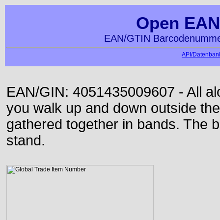
Open EAN
EAN/GTIN Barcodenummer
API/Datenbank
EAN/GIN: 4051435009607 - All alon
you walk up and down outside th
gathered together in bands. The b
stand.