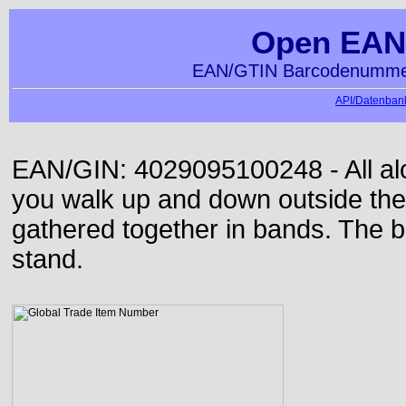
Open EAN
EAN/GTIN Barcodenummer
API/Datenbank
EAN/GIN: 4029095100248 - All alon
you walk up and down outside th
gathered together in bands. The b
stand.