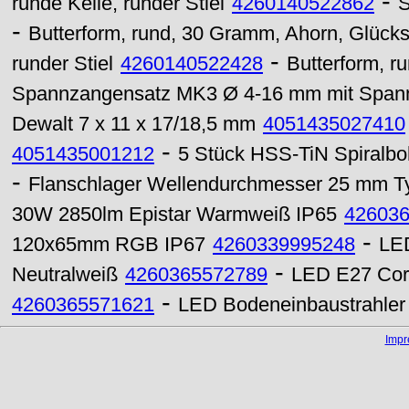
-
runde Kelle, runder Stiel
4260140522862
S
-
Butterform, rund, 30 Gramm, Ahorn, Glück
-
runder Stiel
4260140522428
Butterform, r
Spannzangensatz MK3 Ø 4-16 mm mit Spann
Dewalt 7 x 11 x 17/18,5 mm
4051435027410
-
4051435001212
5 Stück HSS-TiN Spiralbo
-
Flanschlager Wellendurchmesser 25 mm 
30W 2850lm Epistar Warmweiß IP65
42603
-
120x65mm RGB IP67
4260339995248
LED
-
Neutralweiß
4260365572789
LED E27 Corn
-
4260365571621
LED Bodeneinbaustrahler
Imp