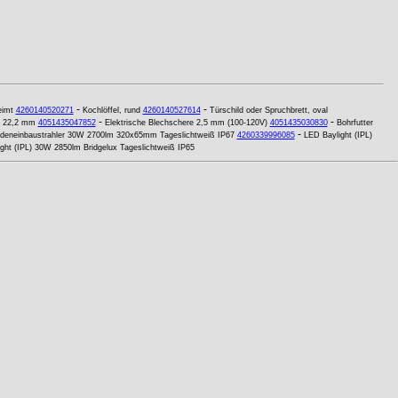
-
-
eimt
4260140520271
Kochlöffel, rund
4260140527614
Türschild oder Spruchbrett, oval
-
-
x 22,2 mm
4051435047852
Elektrische Blechschere 2,5 mm (100-120V)
4051435030830
Bohrfutter
-
deneinbaustrahler 30W 2700lm 320x65mm Tageslichtweiß IP67
4260339996085
LED Baylight (IPL)
ght (IPL) 30W 2850lm Bridgelux Tageslichtweiß IP65