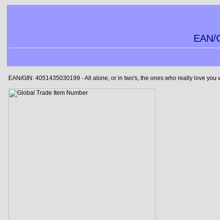
EAN/G
EAN/GIN: 4051435030199 - All alone, or in two's, the ones who really love you