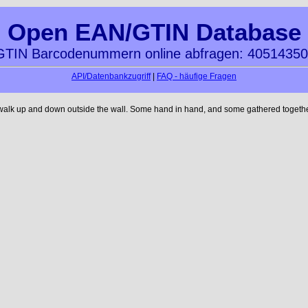
Open EAN/GTIN Database
TIN Barcodenummern online abfragen: 4051435
API/Datenbankzugriff
|
FAQ - häufige Fragen
 walk up and down outside the wall. Some hand in hand, and some gathered together