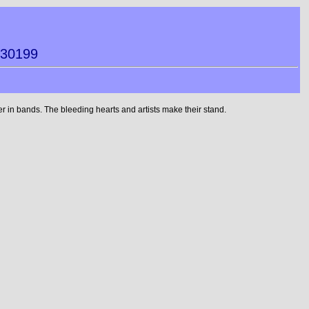
030199
 in bands. The bleeding hearts and artists make their stand.