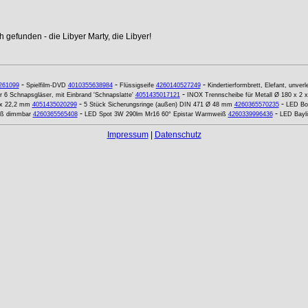
 gefunden - die Libyer Marty, die Libyer!
-
-
-
261099
Spielfilm-DVD
4010355638984
Flüssigseife
4260140527249
Kindertierformbrett, Elefant, unverl
-
r 6 Schnapsgläser, mit Einbrand 'Schnapslatte'
4051435017121
INOX Trennscheibe für Metall Ø 180 x 2 
-
-
 x 22,2 mm
4051435020299
5 Stück Sicherungsringe (außen) DIN 471 Ø 48 mm
4260365570235
LED Bo
-
-
ß dimmbar
4260365565408
LED Spot 3W 290lm Mr16 60° Epistar Warmweiß
4260339996436
LED Bayli
Impressum
|
Datenschutz