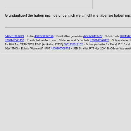
Grundgütiger! Sie haben mich gefunden, ich weiß nicht wie, aber sie haben mich
-
-
-
5425016950029
Kohle
4000508003196
Röstkaffee gemahlen
4250639413726
Schutzhülle
0724349
-
-
4260140521452
Krauthobel, einfach, rund, 3 Messer und Schublade
4260140528178
Schnapslatte fü
-
für Hilti Typ TE16 TE35 TE40 (Artikelnr. 27470)
4051435017152
Schruppscheibe für Metall Ø 115 x 6
-
60W 5700lm Epistar Warmweiß IP65
4260365569574
LED Strahler R7S 6W 200° 78x54mm Warmwei