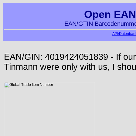
Open EAN
EAN/GTIN Barcodenummer
API/Datenbank
EAN/GIN: 4019424051839 - If our
Tinmann were only with us, I shou