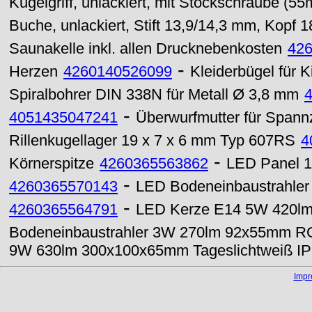
Kugelgriff, unlackiert, mit Stockschraube (
Buche, unlackiert, Stift 13,9/14,3 mm, Kopf 
Saunakelle inkl. allen Drucknebenkosten
42
-
Herzen
4260140526099
Kleiderbügel für 
Spiralbohrer DIN 338N für Metall Ø 3,8 mm
-
4051435047241
Überwurfmutter für Spann
Rillenkugellager 19 x 7 x 6 mm Typ 607RS
4
-
Körnerspitze
4260365563862
LED Panel 
-
4260365570143
LED Bodeneinbaustrahle
-
4260365564791
LED Kerze E14 5W 420lm k
Bodeneinbaustrahler 3W 270lm 92x55mm R
9W 630lm 300x100x65mm Tageslichtweiß I
Imp