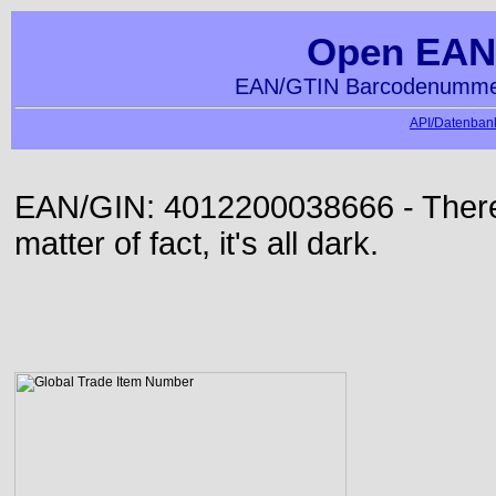
Open EAN
EAN/GTIN Barcodenummer
API/Datenbank
EAN/GIN: 4012200038666 - There 
matter of fact, it's all dark.