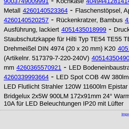
-
9003749009991
Kochkäse
404944128141
-
Metall
4260140523364
Flaschenstöpsel, Ap
-
4260140520257
Rückenkratzer, Bambus
4
-
Ausführung, lackiert
4051435018999
Druck
Staubschutzkappe für Hilti Typ TE54 TE55 T
Drehmeißel DIN 4974 (20 x 20 mm) K20
405
(Artikelnr. 517379-7-220-240V)
4051435049
-
mm
4260365570921
LED Bodeneinbaustr
-
4260339993664
LED Spot COB 4W 380lm M
LED Flutlicht Strahler 120W 11600lm Epistar
Bridgelux 2x5W 900LM 172x91mm 24° Warm
10A für LED Beleuchtungen IP20 mit Lüfter
Imp